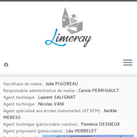
Passer
au
Accueil
»
Mairie
»
Le personnel communal
contenu
Le personnel communal
Secrétaire de mairie :
Julie PIGOREAU
Responsable administrative de mairie
: Carole PERRIGAULT
Agent technique :
Laurent SALIGNAT
Agent technique :
Nicolas VANI
Agent spécialisé aux écoles maternelles (ATSEM) :
Aurélie
MERESS
Agent technique (périscolaire-cantine) :
Florence DESNEUX
Agent polyvalent (périscolaire)
: Léa HERBELET