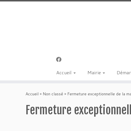
Accueil
Mairie
Démar
Passer
au
Accueil
»
Non classé
»
Fermeture exceptionnelle de la ma
contenu
Fermeture exceptionnell