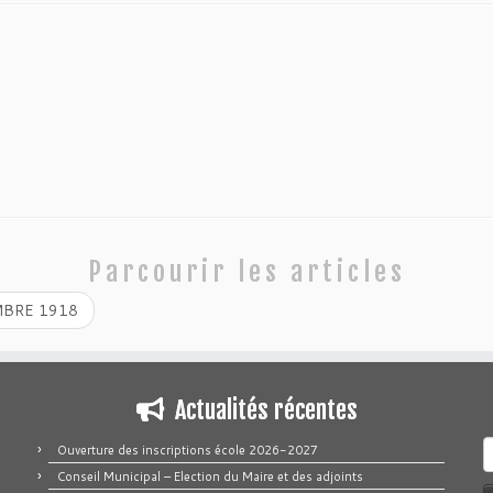
Parcourir les articles
BRE 1918
Actualités récentes
R
Ouverture des inscriptions école 2026-2027
Conseil Municipal – Election du Maire et des adjoints